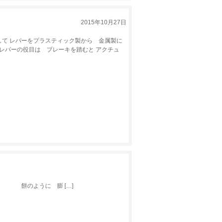
2015年10月27日
て レバーをプラスティック製から 金属製に
のレバーの役目は ブレーキを踏むと アクチュ
餅のように 膨 […]