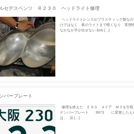
ルセデスベンツ Ｒ２３０ ヘッドライト修理
ヘッドライトレンズがプラスティック製なの
けではなく 夜のライトまで暗くなり 実用
なかなか手が出せない &nb […]
ンバープレート
修理を終えた Ｅ９０ ４ドア Ｍ３を引
ナンバープレート 9973 に変更したん
は」 浜 […]