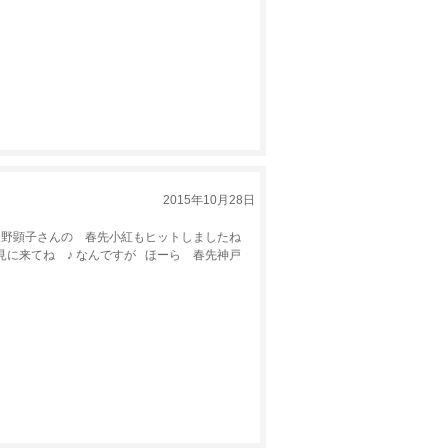
2015年10月28日
矢野顕子さんの 春先小紅もヒットしましたね
見に来てね ♪ なんですが ほーら 春先神戸