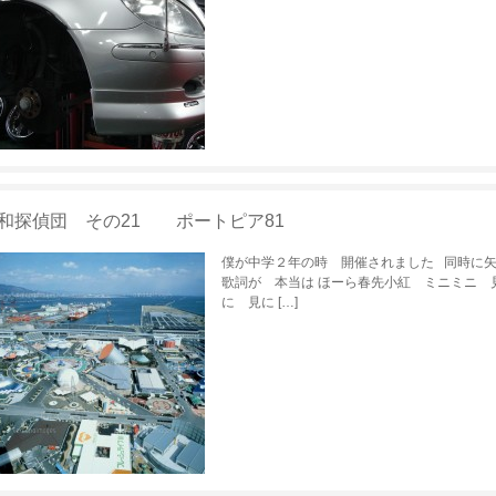
和探偵団 その21 ポートピア81
僕が中学２年の時 開催されました 同時に
歌詞が 本当は ほーら春先小紅 ミニミニ 
に 見に […]