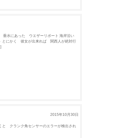
 垂水にあった ウエザーリポート 海岸沿い
 とにかく 彼女が出来れば 関西人が絶対行
]
2015年10月30日
と クランク角センサーのエラーが検出され