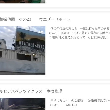
和探偵団 その23 ウエザーリポート
僕の年付近の方なら 一度は行った事のある
にあり 海がすぐそばに見える最高のスポット
く場所 埋め立てが始まって そばに海が見 […
ルセデスベンツＶクラス 車検修理
車検よろしく のご依頼 診断機で見ていく
ました &nb […]