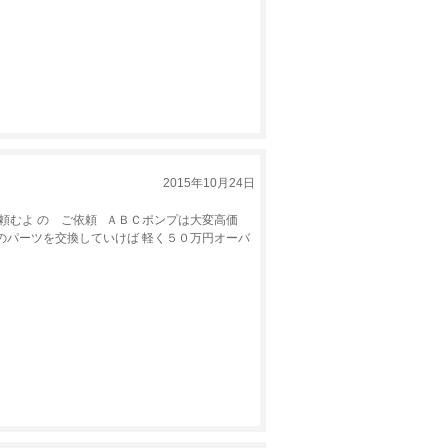
2015年10月24日
頼むよ の ご依頼 ＡＢＣポンプは大変高価
のパーツを交換していけば 軽く５０万円オーバ