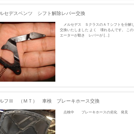
ルセデスベンツ シフト解除レバー交換
メルセデス ＳクラスのＡＴシフトを分解し
交換いたしました よく 壊れるんです。 こ
エーターが動き レバーが […]
ルフⅢ （ＭＴ） 車検 ブレーキホース交換
点検中 ブレーキホースの劣化 発見 