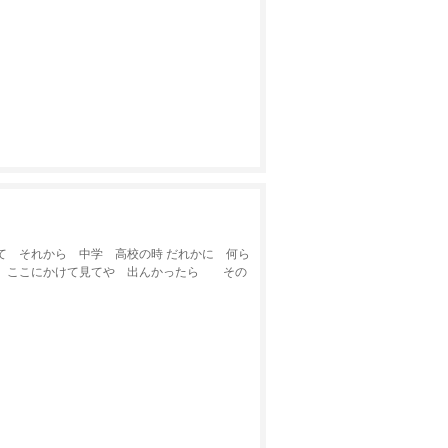
て それから 中学 高校の時 だれかに 何ら
は ここにかけて見てや 出んかったら その