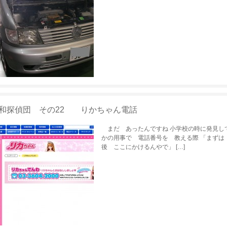
和探偵団 その22 りかちゃん電話
まだ あったんですね 小学校の時に発見し
かの用事で 電話番号を 教える際 「まず
後 ここにかけるんやで」 […]