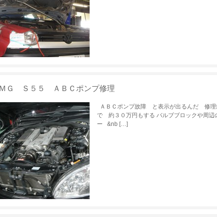
ＭＧ Ｓ５５ ＡＢＣポンプ修理
ＡＢＣポンプ故障 と表示が出るんだ 修理
で 約３０万円もする バルブブロックや周辺
ー &nb […]