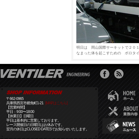
明日は 岡山国際サーキットで２０
なまった体を起こすための ボロタ
〒662-0965
兵庫県西宮市郷免町1-21
[MAPはこちら]
【営業時間】
平日：9:00〜18:00
【休業日】日曜日
平日は基本的に営業しております。
レース開催日の日曜日はお休みです。
翌月の休日はCLOSED DATESでお知らせいたします。