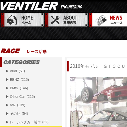
レース活動
2016年モデル ＧＴ３Ｃ
▶ Audi (51)
▶ BENZ (215)
▶ BMW (146)
▶ Other Car (215)
▶ VW (139)
▶ その他 (54)
▶ レーシングカー製作 (32)