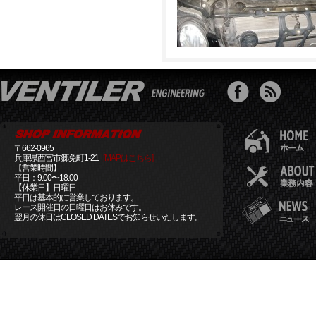
〒662-0965
兵庫県西宮市郷免町1-21
[MAPはこちら]
【営業時間】
平日：9:00〜18:00
【休業日】日曜日
平日は基本的に営業しております。
レース開催日の日曜日はお休みです。
翌月の休日はCLOSED DATESでお知らせいたします。