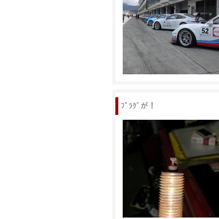
ﾌﾟﾗｸﾞが！