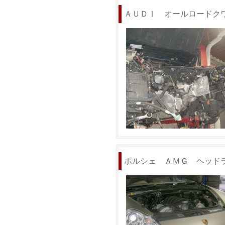
ＡＵＤＩ オールロードク
ポルシェ ＡＭＧ ヘッド