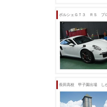
ポルシェＧＴ３ ＲＳ プ
長田高校 甲子園出場 し