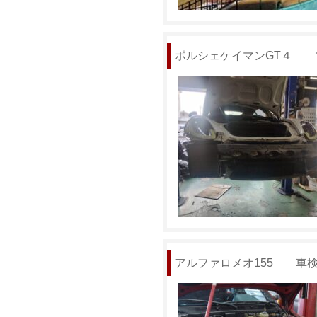
ポルシェケイマンGT４ 
アルファロメオ155 車