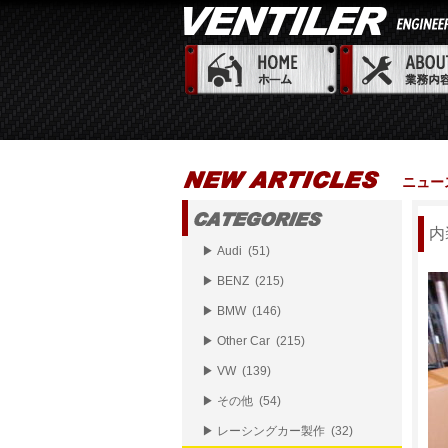
ニュー
内
▶ Audi (51)
▶ BENZ (215)
▶ BMW (146)
▶ Other Car (215)
▶ VW (139)
▶ その他 (54)
▶ レーシングカー製作 (32)