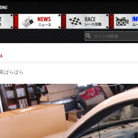
ス
装ばらばら