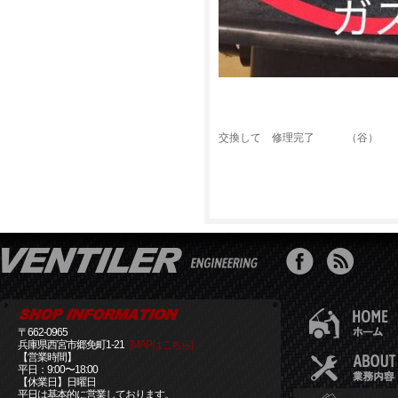
交換して 修理完了 （谷）
〒662-0965
兵庫県西宮市郷免町1-21
[MAPはこちら]
【営業時間】
平日：9:00〜18:00
【休業日】日曜日
平日は基本的に営業しております。