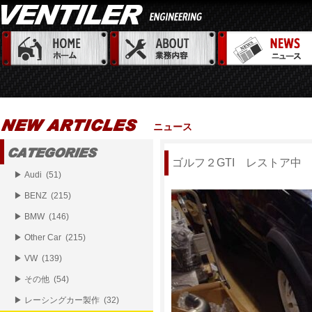
ニュース
ゴルフ２GTI レストア中
▶ Audi (51)
▶ BENZ (215)
▶ BMW (146)
▶ Other Car (215)
▶ VW (139)
▶ その他 (54)
▶ レーシングカー製作 (32)