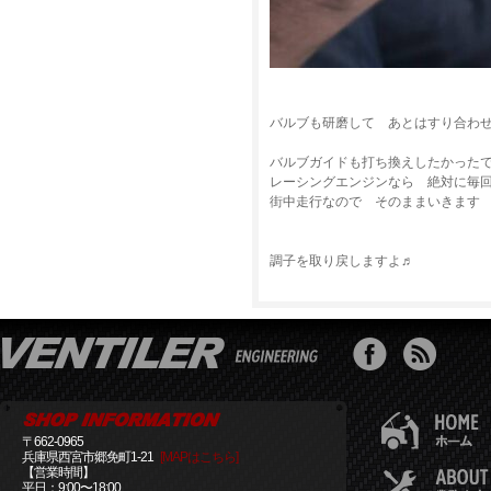
バルブも研磨して あとはすり合わ
バルブガイドも打ち換えしたかった
レーシングエンジンなら 絶対に毎
街中走行なので そのままいきます
調子を取り戻しますよ♬
〒662-0965
兵庫県西宮市郷免町1-21
[MAPはこちら]
【営業時間】
平日：9:00〜18:00