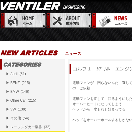
ニュース
ゴルフ１ ｶﾌﾞﾘｵﾚ エン
▶ Audi (51)
▶ BENZ (215)
電動ファンが 回らないんだ 直し
の ご依頼
▶ BMW (146)
電動ファンを直して 回るようにし
▶ Other Car (215)
オーバーヒートになってしまう
▶ VW (139)
ヘッドから 水もれも始まってる
▶ その他 (54)
ヘッドをオーバーホールするしかな
▶ レーシングカー製作 (32)