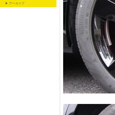
▶ アーカイブ