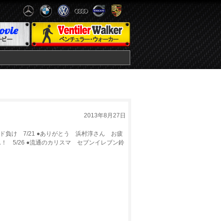
2013年8月27日
負け 7/21 ●ありがとう 浜村淳さん お疲
ん！ 5/26 ●流通のカリスマ セブンイレブン鈴