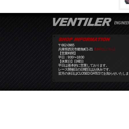
〒662-0965
兵庫県西宮市郷免町1-21
[MAPはこちら]
【営業時間】
平日：9:00〜18:00
【休業日】日曜日
平日は基本的に営業しております。
レース開催日の日曜日はお休みです。
翌月の休日はCLOSED DATESでお知らせいたし