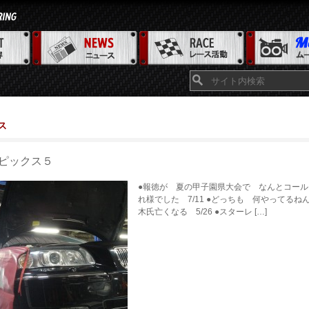
ス
ピックス５
●報徳が 夏の甲子園県大会で なんとコールド
れ様でした 7/11 ●どっちも 何やってるね
木氏亡くなる 5/26 ●スターレ […]