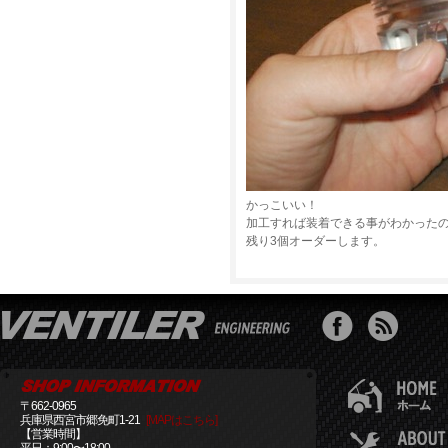
かっこいい！
加工すれば装着できる事がわかった
残り3個オーダーします。
〒662-0965
兵庫県西宮市郷免町1-21
[MAPはこちら]
【営業時間】