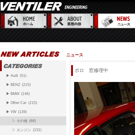
ニュース
ポロ 窓修理中
▶ Audi (51)
▶ BENZ (215)
▶ BMW (146)
▶ Other Car (215)
▶ VW (139)
▷ その他 (68)
▷ エンジン (131)