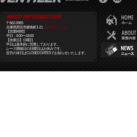
〒662-0965
兵庫県西宮市郷免町1-21
[MAPはこちら]
【営業時間】
平日：9:00〜18:00
【休業日】日曜日
平日は基本的に営業しております。
レース開催日の日曜日はお休みです。
翌月の休日はCLOSED DATESでお知らせいたします。