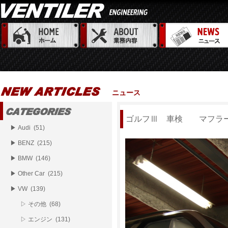
ニュース
ゴルフⅢ 車検 マフラ
▶ Audi (51)
▶ BENZ (215)
▶ BMW (146)
▶ Other Car (215)
▶ VW (139)
▷ その他 (68)
▷ エンジン (131)