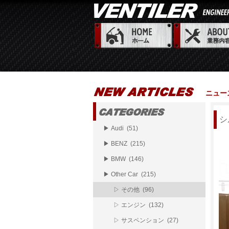
ニュー
シ
▶ Audi (51)
▶ BENZ (215)
▶ BMW (146)
▶ Other Car (215)
▷ その他 (96)
▷ エンジン (132)
▷ サスペンション (27)