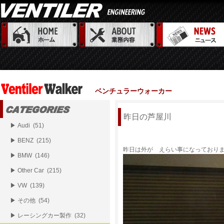
ベンチュラーウォーカー
昨日の芦屋川
▶ Audi (51)
▶ BENZ (215)
昨日は外が えらい事になっており
▶ BMW (146)
▶ Other Car (215)
▶ VW (139)
▶ その他 (54)
▶ レーシングカー製作 (32)