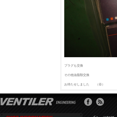
プラグも交換
その他油脂類交換
お待たせしました （谷）