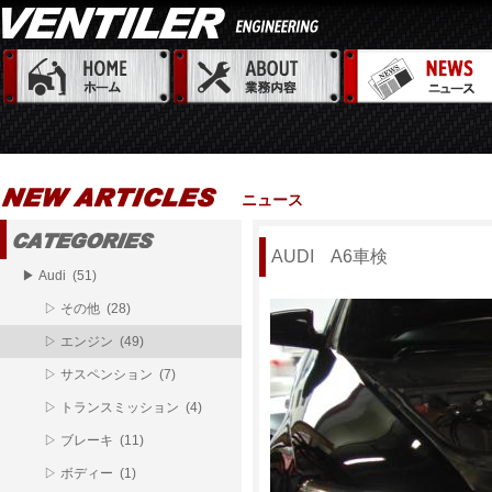
ニュース
AUDI A6車検
▶ Audi (51)
▷ その他 (28)
▷ エンジン (49)
▷ サスペンション (7)
▷ トランスミッション (4)
▷ ブレーキ (11)
▷ ボディー (1)