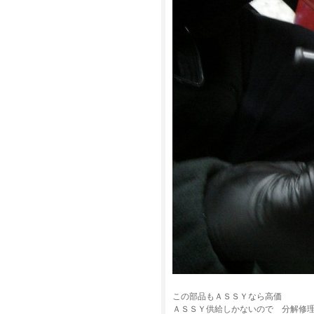
この部品もＡＳＳＹなら高価
ＡＳＳＹ供給しかないので 分解修