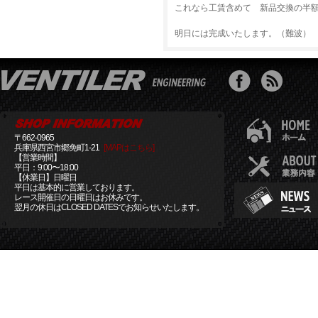
これなら工賃含めて 新品交換の半
明日には完成いたします。（難波）
〒662-0965
兵庫県西宮市郷免町1-21
[MAPはこちら]
【営業時間】
平日：9:00〜18:00
【休業日】日曜日
平日は基本的に営業しております。
レース開催日の日曜日はお休みです。
翌月の休日はCLOSED DATESでお知らせいたします。