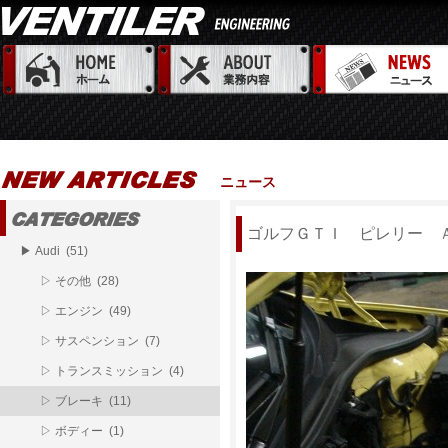
ニュース
ゴルフＧＴＩ ピレリー 
▶ Audi (51)
▷ その他 (28)
▷ エンジン (49)
▷ サスペンション (7)
▷ トランスミッション (4)
▷ ブレーキ (11)
▷ ボディー (1)