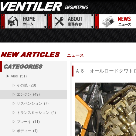
ニュース
Ａ６ オールロードクワト
▶ Audi (51)
▷ その他 (28)
▷ エンジン (49)
▷ サスペンション (7)
▷ トランスミッション (4)
▷ ブレーキ (11)
▷ ボディー (1)