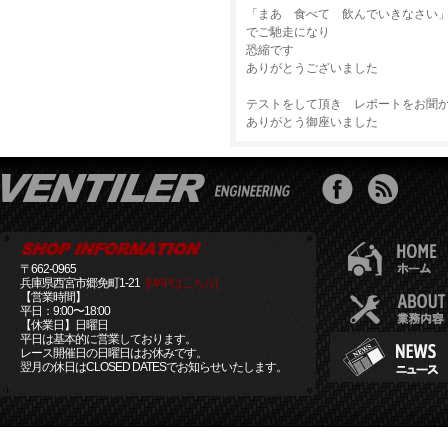
「まあ 食べて 飲んでいきなさい
でご馳走になり
恐縮です
ありがとうございました
テストをして頂き レポートをお聞
ありがとう御座いました
〒662-0965
兵庫県西宮市郷免町1-21
[MAPはこちら]
【営業時間】
平日：9:00〜18:00
【休業日】日曜日
平日は基本的に営業しております。
レース開催日の日曜日はお休みです。
翌月の休日はCLOSED DATESでお知らせいたします。