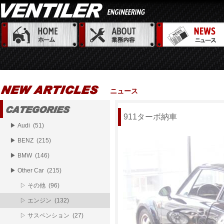
ニュース
911ターボ納車
▶ Audi (51)
▶ BENZ (215)
▶ BMW (146)
▶ Other Car (215)
▷ その他 (96)
▷ エンジン (132)
▷ サスペンション (27)