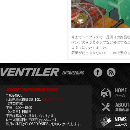
今まで５ｔプレスで 足回りの部品
ベンツのＡＢＣポンプなど修理する
１５ｔにいたしました。
容量がたっぷりなので これで安心
〒662-0965
兵庫県西宮市郷免町1-21
[MAPはこちら]
【営業時間】
平日：9:00〜18:00
【休業日】日曜日
平日は基本的に営業しております。
レース開催日の日曜日はお休みです。
翌月の休日はCLOSED DATESでお知らせいたします。