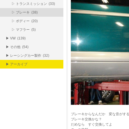
▷ トランスミッション (33)
▷ ブレーキ (38)
▷ ボディー (20)
▷ マフラー (5)
▶ VW (139)
▶ その他 (54)
▶ レーシングカー製作 (32)
▶ アーカイブ
ブレーキからなんだか 変な音がす
ブレーキ交換かな？
だめなら すぐ交換してよ