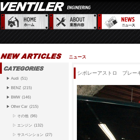
ニュース
シボレーアストロ ブレー
▶ Audi (51)
▶ BENZ (215)
▶ BMW (146)
▶ Other Car (215)
▷ その他 (96)
▷ エンジン (132)
▷ サスペンション (27)