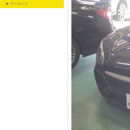
▶ アーカイブ