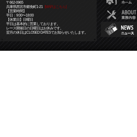
〒662-0965
兵庫県西宮市郷免町1-21
[MAPはこちら]
【営業時間】
平日：9:00〜18:00
【休業日】日曜日
平日は基本的に営業しております。
レース開催日の日曜日はお休みです。
翌月の休日はCLOSED DATESでお知らせいたします。