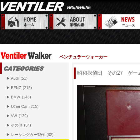
ベンチュラーウォーカー
昭和探偵団 その27 ゲー
▶ Audi (51)
▶ BENZ (215)
▶ BMW (146)
▶ Other Car (215)
▶ VW (139)
▶ その他 (54)
▶ レーシングカー製作 (32)