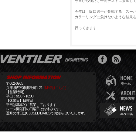
今日から僕だけ合同テストに参加し
今年は 阪口選手が参戦する スー
カラーリングに負けないような結果
行ってきます
〒662-0965
兵庫県西宮市郷免町1-21
[MAPはこちら]
【営業時間】
平日：9:00〜18:00
【休業日】日曜日
平日は基本的に営業しております。
レース開催日の日曜日はお休みです。
翌月の休日はCLOSED DATESでお知らせいたします。