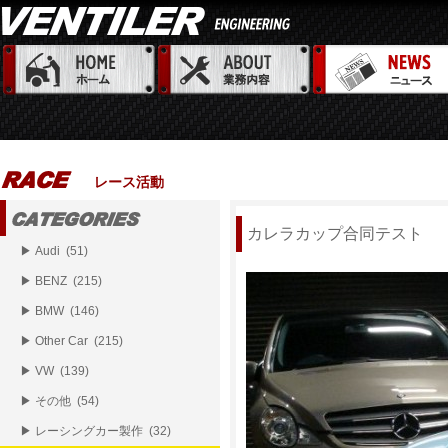
レース活動
カレラカップ合同テスト
▶ Audi (51)
▶ BENZ (215)
▶ BMW (146)
▶ Other Car (215)
▶ VW (139)
▶ その他 (54)
▶ レーシングカー製作 (32)