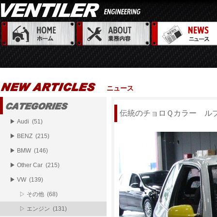
ニュース
伝統のチョロＱカラー ル
▶ Audi (51)
▶ BENZ (215)
▶ BMW (146)
▶ Other Car (215)
▶ VW (139)
▷ その他 (68)
▷ エンジン (131)