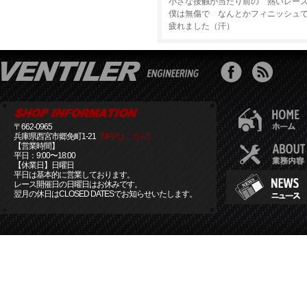
小さな接触が当たり前の 熱いレー
僕は無傷で なんとかフィニッシュ
疲れました（汗）
〒662-0965
兵庫県西宮市郷免町1-21
[MAPはこちら]
【営業時間】
平日：9:00〜18:00
【休業日】日曜日
平日は基本的に営業しております。
レース開催日の日曜日はお休みです。
翌月の休日はCLOSED DATESでお知らせいたします。