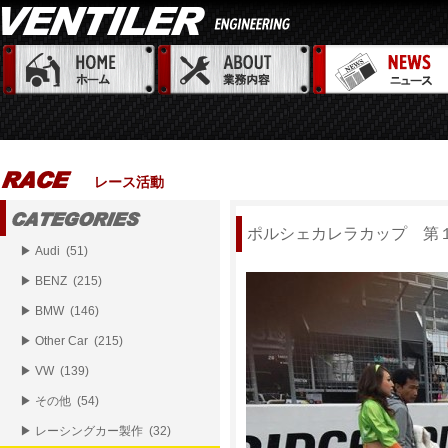
レース活動
ポルシェカレラカップ 第
▶ Audi (51)
▶ BENZ (215)
▶ BMW (146)
▶ Other Car (215)
▶ VW (139)
▶ その他 (54)
▶ レーシングカー製作 (32)