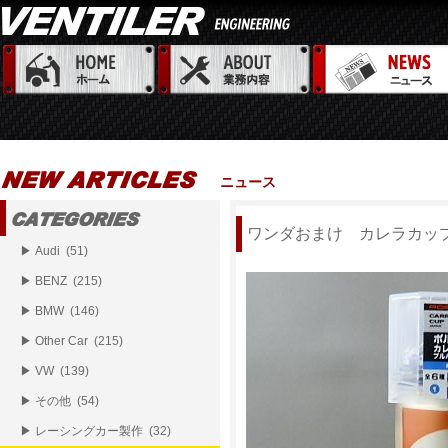
ニュース
ワンダおまけ カレラカッ
▶ Audi (51)
▶ BENZ (215)
▶ BMW (146)
▶ Other Car (215)
▶ VW (139)
▶ その他 (54)
▶ レーシングカー製作 (32)