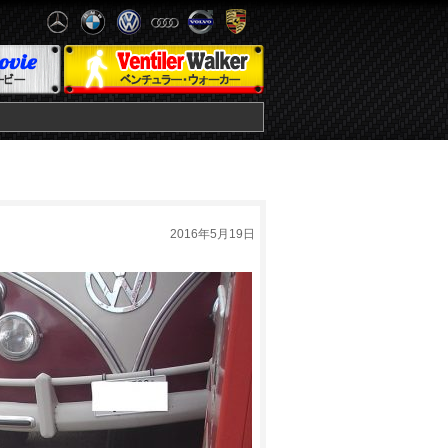
2016年5月19日