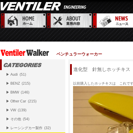
ベンチュラーウォーカー
進化型 針無しホッチキス
▶ Audi (51)
▶ BENZ (215)
以前購入したホッチキスは これで
▶ BMW (146)
▶ Other Car (215)
▶ VW (139)
▶ その他 (54)
▶ レーシングカー製作 (32)