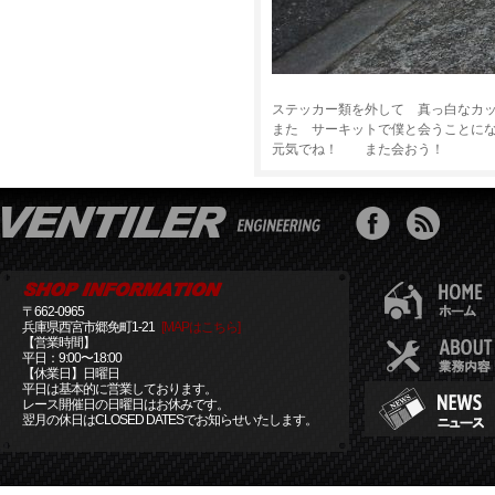
ステッカー類を外して 真っ白なカ
また サーキットで僕と会うことに
元気でね！ また会おう！
〒662-0965
兵庫県西宮市郷免町1-21
[MAPはこちら]
【営業時間】
平日：9:00〜18:00
【休業日】日曜日
平日は基本的に営業しております。
レース開催日の日曜日はお休みです。
翌月の休日はCLOSED DATESでお知らせいたします。