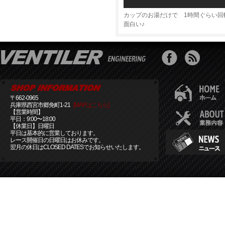
カップのお湯だけで 1時間ぐらい回
面白い♪
〒662-0965
兵庫県西宮市郷免町1-21
[MAPはこちら]
【営業時間】
平日：9:00〜18:00
【休業日】日曜日
平日は基本的に営業しております。
レース開催日の日曜日はお休みです。
翌月の休日はCLOSED DATESでお知らせいたします。