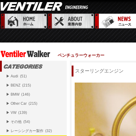
ベンチュラーウォーカー
スターリングエンジン
▶ Audi (51)
▶ BENZ (215)
▶ BMW (146)
▶ Other Car (215)
▶ VW (139)
▶ その他 (54)
▶ レーシングカー製作 (32)