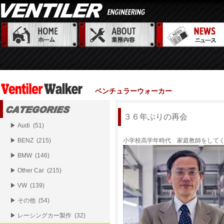
ベンチュラーウォーカー
３６年ぶりの再会
▶ Audi (51)
▶ BENZ (215)
小学校高学年時代 家庭教師をして
▶ BMW (146)
▶ Other Car (215)
▶ VW (139)
▶ その他 (54)
▶ レーシングカー製作 (32)