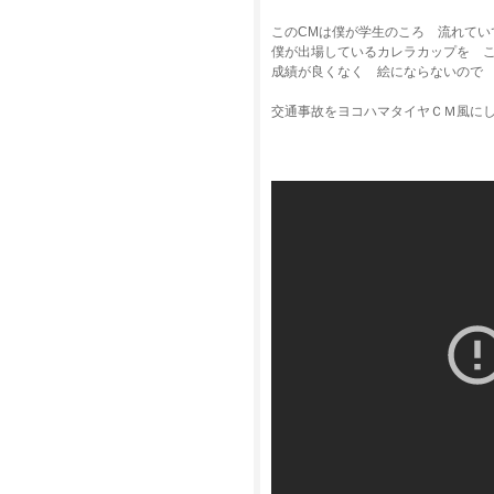
このCMは僕が学生のころ 流れてい
僕が出場しているカレラカップを 
成績が良くなく 絵にならないので
交通事故をヨコハマタイヤＣＭ風に