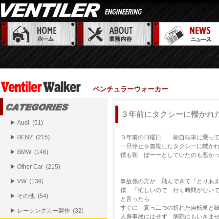
ベンチュラーウォーカー
３年前にタクシーに轢かれ
▶ Audi (51)
▶ BENZ (215)
３年前の日曜日 朝自転車に乗っ
一旦停止を無視したタクシーに轢か
▶ BMW (146)
僕も朝 ぼーーとしていたのも悪か
▶ Other Car (215)
▶ VW (139)
事故係の方が 飛んできて「とりあ
僕 「忙しいので 行く時間がな
▶ その他 (54)
と言ったら
すぐに 真っ二つの折れた自転車と
▶ レーシングカー製作 (32)
人身事故にはせず 病院にもいきま