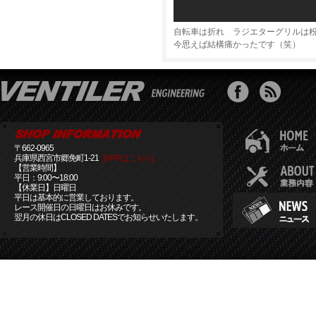
自転車は折れ ラジエターグリルは
今思えば結構痛かったです（笑）
〒662-0965
兵庫県西宮市郷免町1-21
[MAPはこちら]
【営業時間】
平日：9:00〜18:00
【休業日】日曜日
平日は基本的に営業しております。
レース開催日の日曜日はお休みです。
翌月の休日はCLOSED DATESでお知らせいたします。