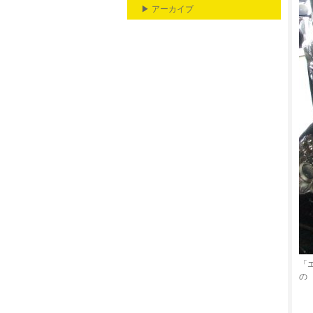
▶ アーカイブ
「
の