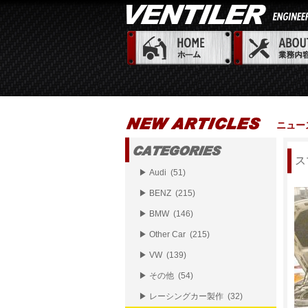
ニュー
ス
▶ Audi (51)
▶ BENZ (215)
▶ BMW (146)
▶ Other Car (215)
▶ VW (139)
▶ その他 (54)
▶ レーシングカー製作 (32)