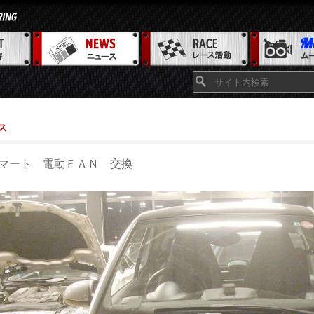
ス
マート 電動ＦＡＮ 交換