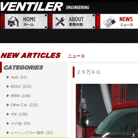
ニュース
２９万キロ
▶ Audi (51)
▶ BENZ (215)
▶ BMW (146)
▶ Other Car (215)
▶ VW (139)
▶ その他 (54)
▶ レーシングカー製作 (32)