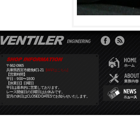
〒662-0965
兵庫県西宮市郷免町1-21
[MAPはこちら]
【営業時間】
平日：9:00〜18:00
【休業日】日曜日
平日は基本的に営業しております。
レース開催日の日曜日はお休みです。
翌月の休日はCLOSED DATESでお知らせいたします。