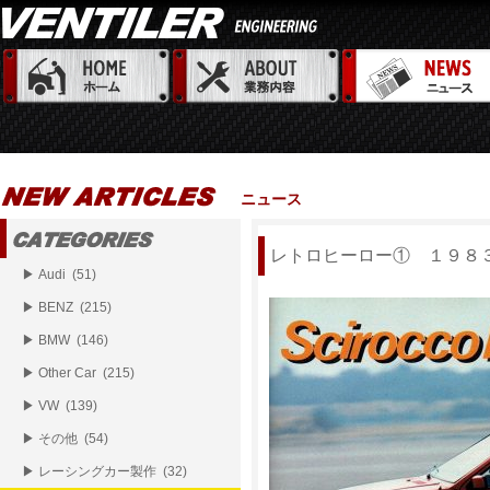
ニュース
レトロヒーロー① １９８
▶ Audi (51)
▶ BENZ (215)
▶ BMW (146)
▶ Other Car (215)
▶ VW (139)
▶ その他 (54)
▶ レーシングカー製作 (32)