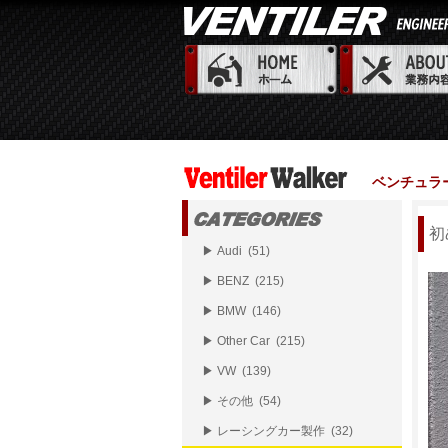
ベンチュラ
初
▶ Audi (51)
▶ BENZ (215)
▶ BMW (146)
▶ Other Car (215)
▶ VW (139)
▶ その他 (54)
▶ レーシングカー製作 (32)