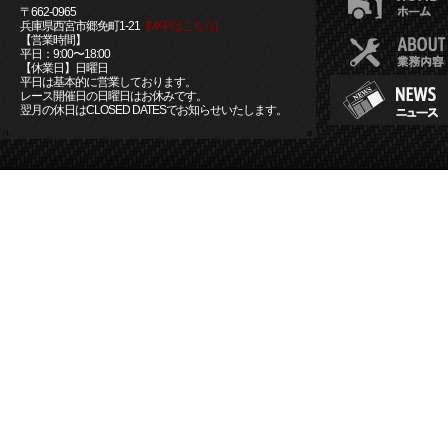
〒662-0965
兵庫県西宮市郷免町1-21
[MAPはこちら]
【営業時間】
平日：9:00〜18:00
【休業日】日曜日
平日は基本的に営業しております。
レース開催日の日曜日はお休みです。
翌月の休日はCLOSED DATESでお知らせいたします。