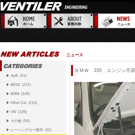
ニュース
ＢＭＷ 335 エンジン不
▶ Audi (51)
▶ BENZ (215)
▶ BMW (146)
▶ Other Car (215)
▶ VW (139)
▶ その他 (54)
▶ レーシングカー製作 (32)