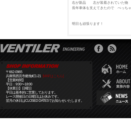
右が新品 左が装着されていた物
長年車体を支えてきたので ぺっち
明日も頑張ります！
〒662-0965
兵庫県西宮市郷免町1-21
[MAPはこちら]
【営業時間】
平日：9:00〜18:00
【休業日】日曜日
平日は基本的に営業しております。
レース開催日の日曜日はお休みです。
翌月の休日はCLOSED DATESでお知らせいたします。