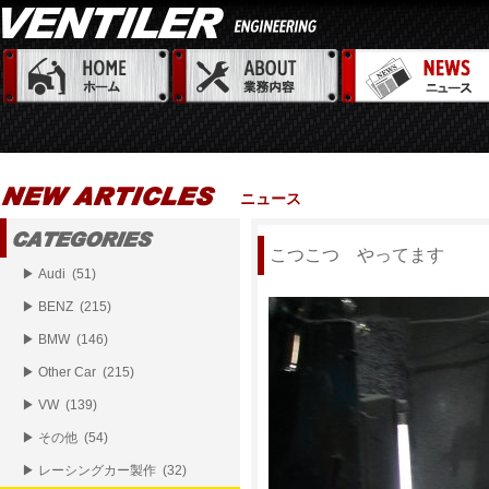
ニュース
こつこつ やってます
▶ Audi (51)
▶ BENZ (215)
▶ BMW (146)
▶ Other Car (215)
▶ VW (139)
▶ その他 (54)
▶ レーシングカー製作 (32)