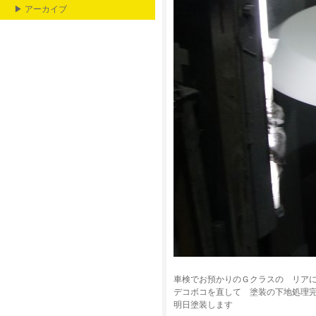
▶ アーカイブ
車検でお預かりのＧクラスの リア
デコボコを直して 塗装の下地処理
明日塗装します