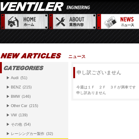
ニュース
申し訳ございません
▶ Audi (51)
▶ BENZ (215)
今週は１Ｆ ２Ｆ ３Ｆが満車です
申し訳ありません
▶ BMW (146)
▶ Other Car (215)
▶ VW (139)
▶ その他 (54)
▶ レーシングカー製作 (32)