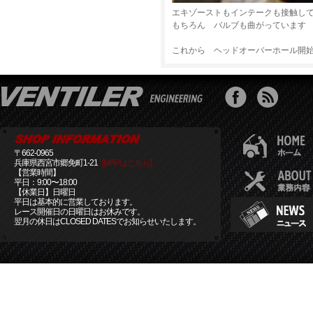
エキゾーストもインテークも接触し
もちろん バルブも曲がっています
これから ヘッドオーバーホール開
〒662-0965
兵庫県西宮市郷免町1-21
[MAPはこちら]
【営業時間】
平日：9:00〜18:00
【休業日】日曜日
平日は基本的に営業しております。
レース開催日の日曜日はお休みです。
翌月の休日はCLOSED DATESでお知らせいたします。