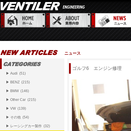
ニュース
ゴルフ6 エンジン修理
▶ Audi (51)
▶ BENZ (215)
▶ BMW (146)
▶ Other Car (215)
▶ VW (139)
▶ その他 (54)
▶ レーシングカー製作 (32)