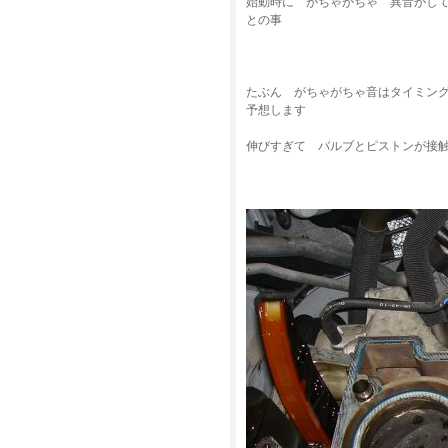
始動時に がちゃがちゃ 異音がし
との事
たぶん がちゃがちゃ音はタイミン
予想します
伸びすぎて バルブとピストンが接