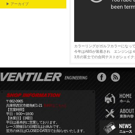
▶ アーカイブ
カラーリングがガルフカラーになっ
今年はABSが装着され エンジンは
3月の富士での合同テストがシェイク
〒662-0965
兵庫県西宮市郷免町1-21
[MAPはこちら]
【営業時間】
平日：9:00〜18:00
【休業日】日曜日
平日は基本的に営業しております。
レース開催日の日曜日はお休みです。
翌月の休日はCLOSED DATESでお知らせいたします。