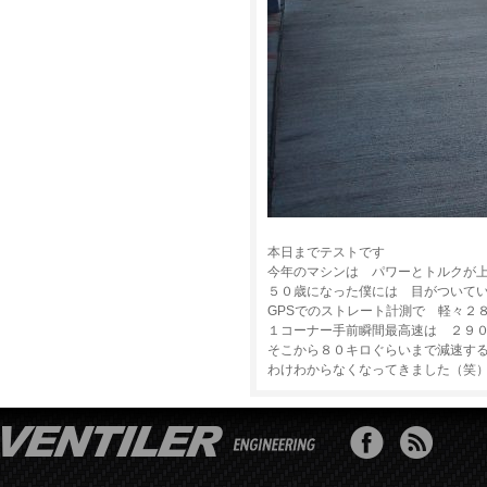
本日までテストです
今年のマシンは パワーとトルクが
５０歳になった僕には 目がついて
GPSでのストレート計測で 軽々２
１コーナー手前瞬間最高速は ２９
そこから８０キロぐらいまで減速す
わけわからなくなってきました（笑