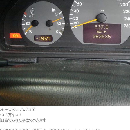
ルセデスベンツＷ２１０
今３８万キロ！
回は当てられた事故での入庫中