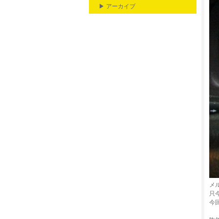
▶ アーカイブ
メ
只
今