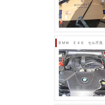
ＢＭＷ Ｅ４６ セル不良