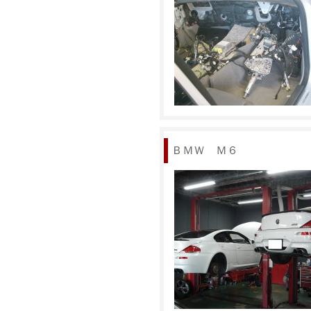
ＢＭＷ Ｍ６