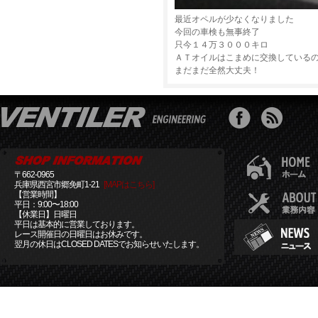
最近オペルが少なくなりました
今回の車検も無事終了
只今１４万３０００キロ
ＡＴオイルはこまめに交換している
まだまだ全然大丈夫！
〒662-0965
兵庫県西宮市郷免町1-21
[MAPはこちら]
【営業時間】
平日：9:00〜18:00
【休業日】日曜日
平日は基本的に営業しております。
レース開催日の日曜日はお休みです。
翌月の休日はCLOSED DATESでお知らせいたします。