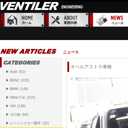
ニュース
オペルアストラ車検
▶ Audi (51)
▶ BENZ (215)
▶ BMW (146)
▶ Other Car (215)
▶ VW (139)
▶ その他 (54)
▶ レーシングカー製作 (32)