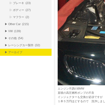
▷ ブレーキ (23)
▷ ボディー (27)
▷ マフラー (2)
▶ Other Car (215)
▶ VW (139)
▶ その他 (54)
▶ レーシングカー製作 (32)
▶ アーカイブ
エンジン不調のBMW
直噴の高圧燃料ポンプの不良
インジェクターも交換が必須ですが
１本５万円ほどするので 洗浄しま