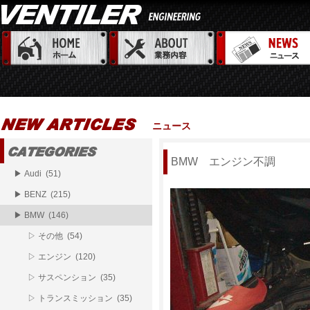
ニュース
BMW エンジン不調
▶ Audi (51)
▶ BENZ (215)
▶ BMW (146)
▷ その他 (54)
▷ エンジン (120)
▷ サスペンション (35)
▷ トランスミッション (35)