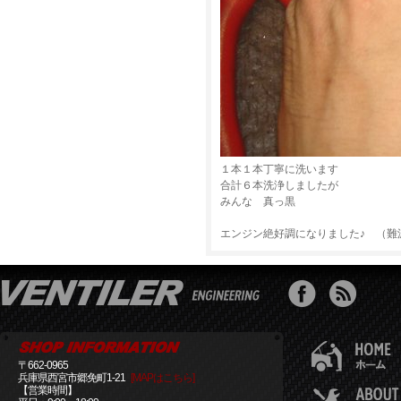
１本１本丁寧に洗います
合計６本洗浄しましたが
みんな 真っ黒
エンジン絶好調になりました♪ （難
〒662-0965
兵庫県西宮市郷免町1-21
[MAPはこちら]
【営業時間】