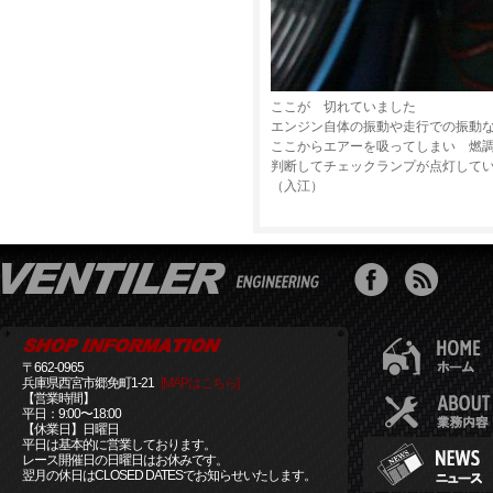
ここが 切れていました
エンジン自体の振動や走行での振動
ここからエアーを吸ってしまい 燃
判断してチェックランプが点灯して
（入江）
〒662-0965
兵庫県西宮市郷免町1-21
[MAPはこちら]
【営業時間】
平日：9:00〜18:00
【休業日】日曜日
平日は基本的に営業しております。
レース開催日の日曜日はお休みです。
翌月の休日はCLOSED DATESでお知らせいたします。