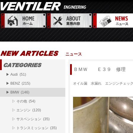
ニュース
ＢＭＷ Ｅ３９ 修理
▶ Audi (51)
▶ BENZ (215)
オイル漏 水漏れ エンジンチェッ
▶ BMW (146)
▷ その他 (54)
▷ エンジン (120)
▷ サスペンション (35)
▷ トランスミッション (35)