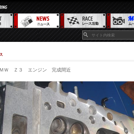
ス
ＭＷ Ｚ３ エンジン 完成間近